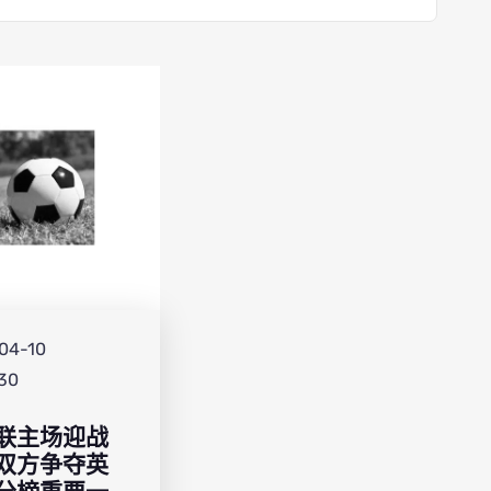
04-10
:30
联主场迎战
双方争夺英