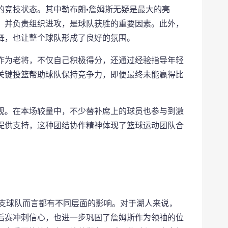
的竞技状态。其中勒布朗·詹姆斯无疑是最大的亮
，并负责组织进攻，是球队获胜的重要因素。此外，
舞，也让整个球队形成了良好的氛围。
作为老将，不仅自己积极得分，还通过经验指导年轻
关键投篮帮助球队保持竞争力，即便最终未能赢得比
视。在本场较量中，不少替补席上的球员也参与到激
提供支持，这种团结协作精神体现了篮球运动团队合
两支球队而言都有不同层面的影响。对于湖人来说，
后赛冲刺信心，也进一步巩固了詹姆斯作为领袖的位