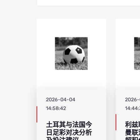
2026-04-04
2026-
14:58:42
14:44
土耳其与法国今
利兹
日足彩对决分析
曼联