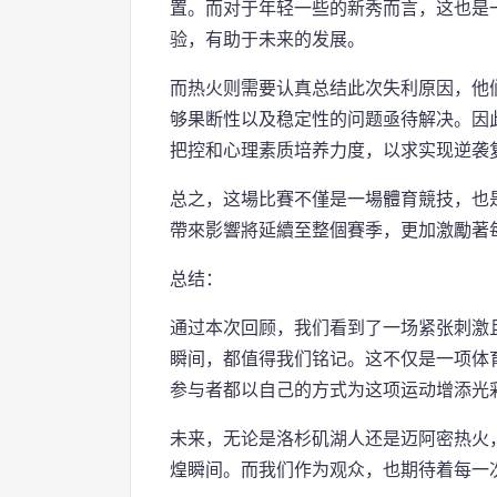
置。而对于年轻一些的新秀而言，这也是
验，有助于未来的发展。
而热火则需要认真总结此次失利原因，他
够果断性以及稳定性的问题亟待解决。因
把控和心理素质培养力度，以求实现逆袭
总之，这場比賽不僅是一場體育競技，也
帶來影響將延續至整個賽季，更加激勵著
总结：
通过本次回顾，我们看到了一场紧张刺激
瞬间，都值得我们铭记。这不仅是一项体
参与者都以自己的方式为这项运动增添光
未来，无论是洛杉矶湖人还是迈阿密热火
煌瞬间。而我们作为观众，也期待着每一