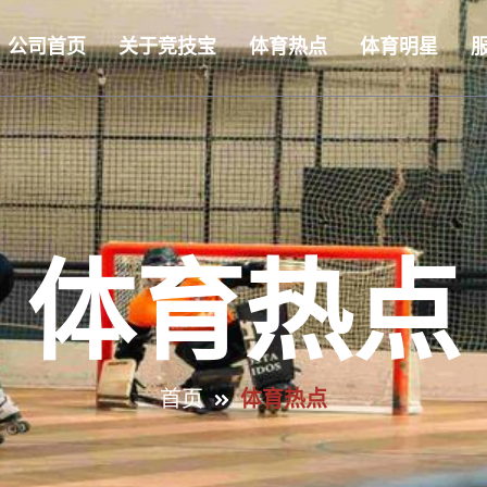
公司首页
关于竞技宝
体育热点
体育明星
体育热点
首页
体育热点