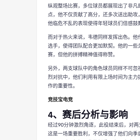
纵观整场比赛，多位球员都展现出了非凡
点，他不仅贡献了高分，还多次送出助攻
他临危不乱的表现使得年轻球员们倍感鼓
而对于热火来说，韦德同样发挥出色。他
选手，使得团队配合更加默契。他的一些
赛，但他的拼搏精神值得称赞。
另外，两支球队中的角色球员同样不可忽
烈对抗中，他们利用有限上场时间为主力
作的重要性。
竞技宝电竞
4、赛后分析与影响
经过90分钟激烈角逐，此役结束后，对
这是一场重要胜利，不仅增强了他们向季