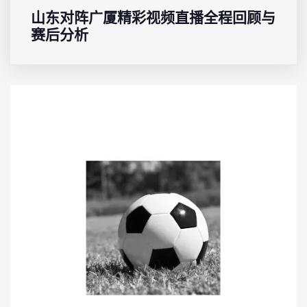
山东对阵广厦精彩视频直播全程回顾与
赛后分析