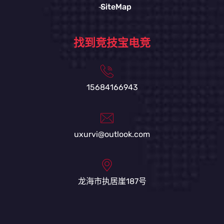
SiteMap
找到竞技宝电竞
15684166943
uxurvi@outlook.com
龙海市执居崖187号