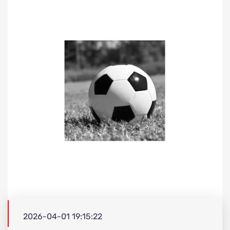
2026-04-01 19:15:22