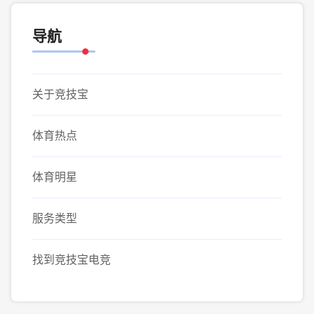
导航
关于竞技宝
体育热点
体育明星
服务类型
找到竞技宝电竞