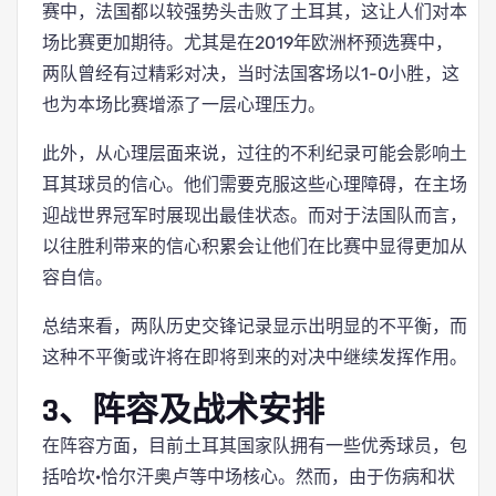
赛中，法国都以较强势头击败了土耳其，这让人们对本
场比赛更加期待。尤其是在2019年欧洲杯预选赛中，
两队曾经有过精彩对决，当时法国客场以1-0小胜，这
也为本场比赛增添了一层心理压力。
此外，从心理层面来说，过往的不利纪录可能会影响土
耳其球员的信心。他们需要克服这些心理障碍，在主场
迎战世界冠军时展现出最佳状态。而对于法国队而言，
以往胜利带来的信心积累会让他们在比赛中显得更加从
容自信。
总结来看，两队历史交锋记录显示出明显的不平衡，而
这种不平衡或许将在即将到来的对决中继续发挥作用。
3、阵容及战术安排
在阵容方面，目前土耳其国家队拥有一些优秀球员，包
括哈坎·恰尔汗奥卢等中场核心。然而，由于伤病和状