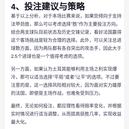
4、投注建议与策略
基于以上分析，对于本场比赛来说，如果您倾向于支持
法甲劲旅，那么可以考虑选择“胜”作为主要投注方向。
结合两支球队目前状态及历史交锋记录，看好法国赢得
这个客场挑战是较为合理的选择。此外，可以关注总进
球数方面，因为两队都有各自突出的攻击手，因此大于
2.5个进球也是一个值得考虑的选项。
另一方面，如果认为土耳其能够利用主场之利实现爆
冷，那可以适当选择“平局”或者“让平”的选项。不过要
注意的是，这一选择风险相对较大，因为面对实力雄厚
的法国，即使是主场作战，也难免受到压力。
最终，无论如何投注，都应理性看待赔率变化，并根据
实时情况进行适当调整，从而提高获胜几率，实现收益
最大化。