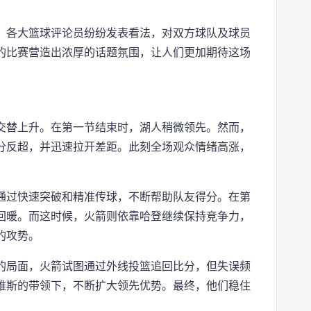
，各大篮球评论员纷纷发表看法，对双方球队及球员
的比赛营造出浓厚的话题氛围，让人们更加期待这场
交替上升。在第一节结束时，湖人稍微领先。然而，
分反超，并迅速拉开差距。此刻全场观众情绪高涨，
通过快速突破和精准传球，不断帮助队友得分。在第
回暖。而这时候，火箭则依靠哈登继续保持竞争力，
的攻势。
的局面，火箭试图通过外线投篮追回比分，但失误频
维斯的带领下，不断扩大领先优势。最终，他们稳住