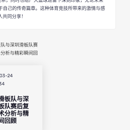
关系，同时也给广大篮球迷留下深刻印象，无论未来
属于自己的传奇篇章。这种体育竞技所带来的激情与感
人共同分享！
03-24
:34
滑板队与深
板队赛后复
术分析与精
间回顾