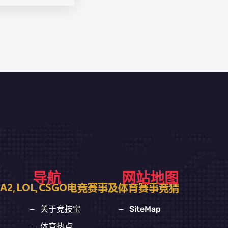
导航
网站地图
关于竞技宝
SiteMap
体育热点