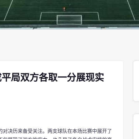
成平局双方各取一分展现实
的对决历来备受关注。两支球队在本场比赛中展开了