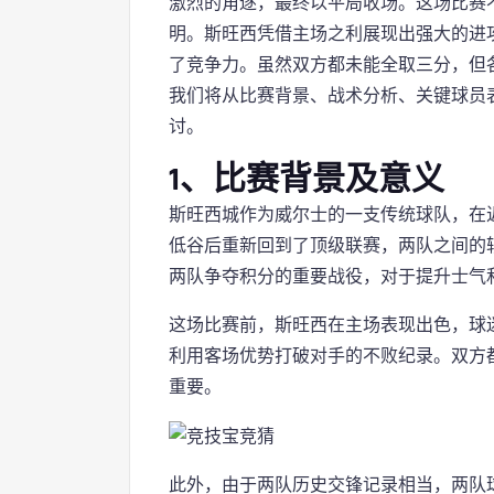
激烈的角逐，最终以平局收场。这场比赛
明。斯旺西凭借主场之利展现出强大的进
了竞争力。虽然双方都未能全取三分，但
我们将从比赛背景、战术分析、关键球员
讨。
1、比赛背景及意义
斯旺西城作为威尔士的一支传统球队，在
低谷后重新回到了顶级联赛，两队之间的
两队争夺积分的重要战役，对于提升士气
这场比赛前，斯旺西在主场表现出色，球
利用客场优势打破对手的不败纪录。双方
重要。
此外，由于两队历史交锋记录相当，两队