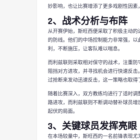
妙影响，也让比赛增添了更多戏剧性因素
2、战术分析与布阵
从开赛伊始，斯旺西便采取了积极主动的
的防线。他们的中场控制能力非常强，以
利，不断施压，让客队难以喘息。
而利兹联则采取相对保守的战术，注重防
阻挡对方进攻，并寻找机会进行快速反击
过抢断来发动迅速反击，这一策略也取得
随着比赛深入，双方教练均进行了适时调
路进攻，而利兹联则不断调动替补球员增
起伏的局面。
3、关键球员发挥亮眼
在本场较量中，斯旺西的一名前锋表现尤