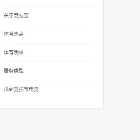
关于竞技宝
体育热点
体育明星
服务类型
找到竞技宝电竞