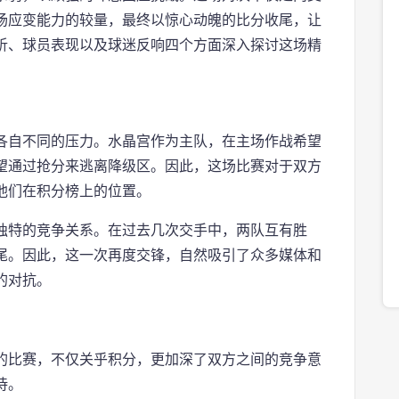
场应变能力的较量，最终以惊心动魄的比分收尾，让
析、球员表现以及球迷反响四个方面深入探讨这场精
各自不同的压力。水晶宫作为主队，在主场作战希望
望通过抢分来逃离降级区。因此，这场比赛对于双方
他们在积分榜上的位置。
独特的竞争关系。在过去几次交手中，两队互有胜
尾。因此，这一次再度交锋，自然吸引了众多媒体和
的对抗。
的比赛，不仅关乎积分，更加深了双方之间的竞争意
待。