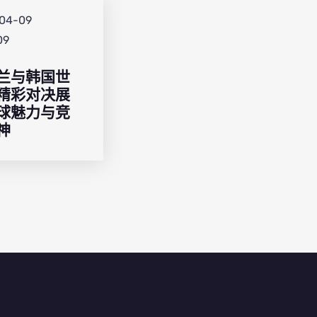
04-09
09
兰与韩国世
精彩对决展
球魅力与竞
神