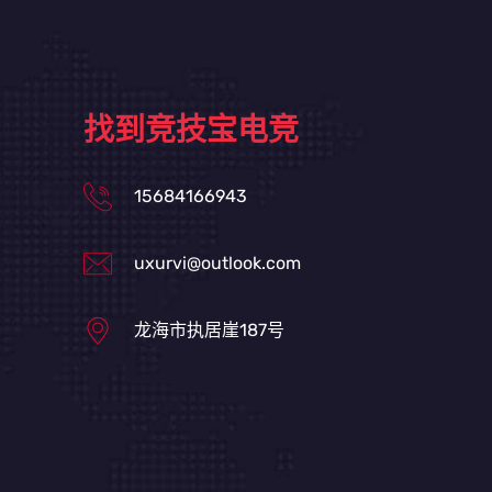
找到竞技宝电竞
15684166943
uxurvi@outlook.com
龙海市执居崖187号