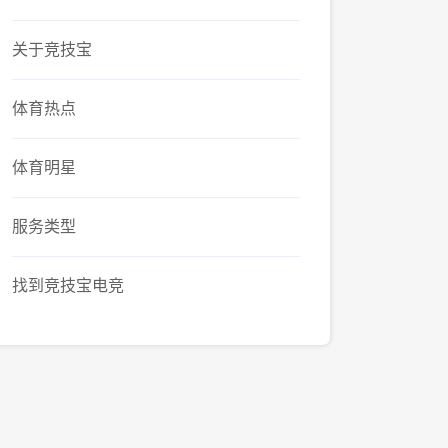
关于竞技宝
体育热点
体育明星
服务类型
找到竞技宝电竞