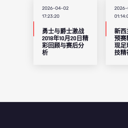
2026-04-02
2026-
17:23:20
01:14:
勇士与爵士激战
新西
2018年10月20日精
预赛
彩回顾与赛后分
现足
析
技精