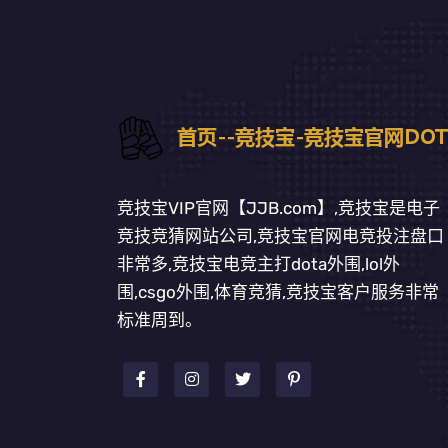
竞技宝VIP官网【JJB.com】,竞技宝是电子
竞技竞猜网站公司,竞技宝官网电竞投注盘口
非常多,竞技宝电竞主打dota外围,lol外
围,csgo外围,体育竞猜,竞技宝客户服务非常
标准周到。